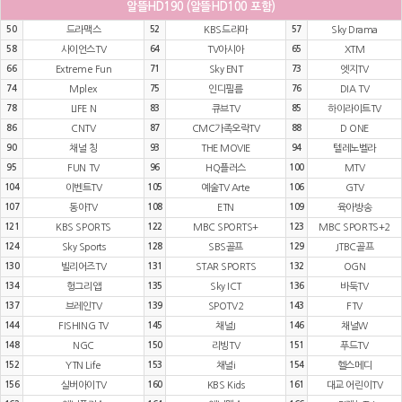
알뜰HD190 (알뜰HD100 포함)
50
드라맥스
52
KBS드라마
57
Sky Drama
58
사이언스TV
64
TV아시아
65
XTM
66
Extreme Fun
71
Sky ENT
73
엣지TV
74
Mplex
75
인디필름
76
DIA TV
78
LIFE N
83
큐브TV
85
하이라이트TV
86
CNTV
87
CMC가족오락TV
88
D ONE
90
채널 칭
93
THE MOVIE
94
텔레노벨라
95
FUN TV
96
HQ플러스
100
MTV
104
이벤트TV
105
예술TV Arte
106
GTV
107
동아TV
108
ETN
109
육아방송
121
KBS SPORTS
122
MBC SPORTS+
123
MBC SPORTS+2
124
Sky Sports
128
SBS골프
129
JTBC골프
130
빌리어즈TV
131
STAR SPORTS
132
OGN
134
헝그리앱
135
Sky ICT
136
바둑TV
137
브레인TV
139
SPOTV2
143
FTV
144
FISHING TV
145
채널J
146
채널W
148
NGC
150
리빙TV
151
푸드TV
152
YTN Life
153
채널i
154
헬스메디
156
실버아이TV
160
KBS Kids
161
대교 어린이TV