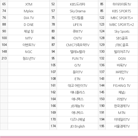
65
XTM
52
KBS드라마
85
하이라이트TV
74
Mplex
57
Sky Drama
85
KBS SPORTS
76
DIA TV
75
인디필름
122
MBC SPORTS+
88
D ONE
78
LIFE N
123
MBC SPORTS+2
90
채널 칭
83
큐브TV
124
Sky Sports
100
MTV
86
CNTV
128
SBS골프
104
이벤트TV
87
CMC가족오락TV
129
JTBC골프
148
NGC
94
텔레노벨라
130
빌리어즈TV
213
청소년TV
95
FUN TV
132
OGN
105
GTV
136
바둑TV
107
동아TV
137
브레인TV
108
ETN
143
FTV
161
대교 어린이TV
144
FISHING TV
162
애니플러스
145
채널J
164
애니맥스
150
리빙TV
166
JEI재능TV
190
한국경제TV
169
애니박스
191
MTN
170
디즈니채널
194
이데일리TV
174
JEI English
195
서울경제TV