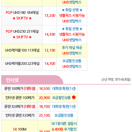
UHD
셋탑박스
★ 화질 선명 ★
POP
UHD180 184채널
13,200
넷플릭스 시청가능
★ SK IPTV ★
UHD
셋탑박스
★ 화질 선명 ★
POP
UHD230 231채널
14,300
넷플릭스 시청가능
★ SK IPTV ★
UHD
셋탑박스
추가 채널 제공
UHD케이블100 113채널
12,100
UHD
셋탑박스
요금할인상품
UHD케이블200 223채널
14,300
UHD
셋탑박스
인터넷
(3년 약정, 부가세 포함)
광랜 100메가
(대학생)
16,500
대학생 특판(1년)
인터넷 광랜 100메가
20,900
요금할인상품
광랜 320메가
(대학생)
18,700
대학생 특판(1년)
인터넷 광랜 320메가
23,100
요금할인상품
SKT휴대폰 결합시
SK
100M
4,400원
추가할인
23,100