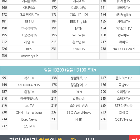
162
애니플러스
164
애니맥스
166
JEI재능TV
169
애니박스
170
디즈니채널
171
부메랑TV
172
대교 베이비TV
173
디즈니주니어
174
JEI English
181
EBS U
184
EBS English
185
세이프TV
190
한국경제TV
191
MTN
194
이데일리TV
195
서울경제TV
196
토마토TV
198
R토마토
212
리얼TV
213
청소년TV
217
큐피드
226
BBS
231
CNN US
238
NAT GEO Wild
239
Discovery Ch
알뜰HD200 (알뜰HD190 포함)
99
복지TV
138
생활체육TV
147
폴라리스TV
149
MOUNTAIN TV
176
정철영어TV
186
국방TV
187
환경TV
199
RTN
200
아리랑TV
210
한국직업방송
211
법률방송
215
소비자TV
216
tbs TV
218
소상공인방송
225
STB상생방송
230
CNN International
232
BBC WorldNews
233
CNBC
234
Euro News
235
NHK
236
CCTV News
237
CCTV 4