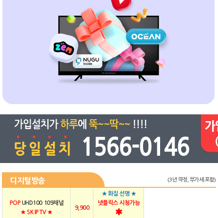
디지털방송
(3년 약정, 부가세 포함)
★ 화질 선명 ★
POP
UHD100 109채널
넷플릭스 시청가능
9,900
★ SK IPTV ★