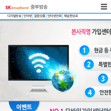
디지털방송
인터넷
결합상품
인터넷전화
채널편성표