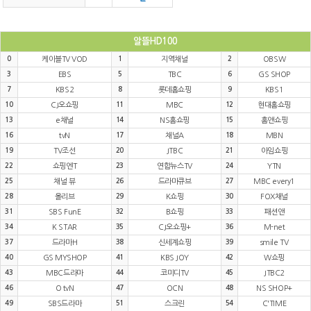
알뜰HD100
0
케이블TV VOD
1
지역채널
2
OBSW
3
EBS
5
TBC
6
GS SHOP
7
KBS2
8
롯데홈쇼핑
9
KBS1
10
CJ오쇼핑
11
MBC
12
현대홈쇼핑
13
e채널
14
NS홈쇼핑
15
홈앤쇼핑
16
tvN
17
채널A
18
MBN
19
TV조선
20
JTBC
21
아임쇼핑
22
쇼핑엔T
23
연합뉴스TV
24
YTN
25
채널 뷰
26
드라마큐브
27
MBC every1
28
올리브
29
K쇼핑
30
FOX채널
31
SBS FunE
32
B쇼핑
33
패션앤
34
K STAR
35
CJ오쇼핑+
36
M-net
37
드라마H
38
신세계쇼핑
39
smile TV
40
GS MYSHOP
41
KBS JOY
42
W쇼핑
43
MBC드라마
44
코미디TV
45
JTBC2
46
O tvN
47
OCN
48
NS SHOP+
49
SBS드라마
51
스크린
54
C'TIME