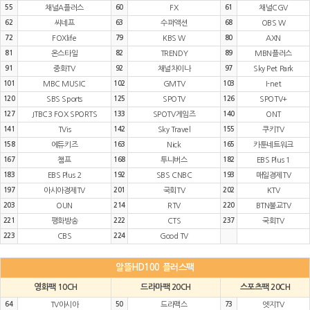
55
채널A플러스
60
FX
61
채널CGV
62
씨네프
63
수퍼액션
68
OBS W
72
FOXlife
79
KBS W
80
AXN
81
온스타일
82
TRENDY
89
MBN플러스
91
중화TV
92
채널차이나
97
Sky Pet Park
101
MBC MUSIC
102
GMTV
103
I-net
120
SBS Sports
125
SPOTV
126
SPOTV+
127
JTBC3 FOX SPORTS
133
SPOTV게임즈
140
ONT
141
TVis
142
Sky Travel
155
쿠키TV
158
에듀키즈
163
Nick
165
카툰네트워크
167
챔프
168
투니버스
182
EBS Plus 1
183
EBS Plus 2
192
SBS CNBC
193
매일경제TV
197
아시아경제TV
201
국회TV
202
KTV
203
OUN
214
RTV
220
BTN불교TV
221
평화방송
222
CTS
237
국회TV
223
CBS
224
Good TV
알뜰HD100 플러스팩
영화팩 10CH
드라마팩 20CH
스포츠팩 20CH
64
TV아시아
50
드라맥스
73
엣지TV