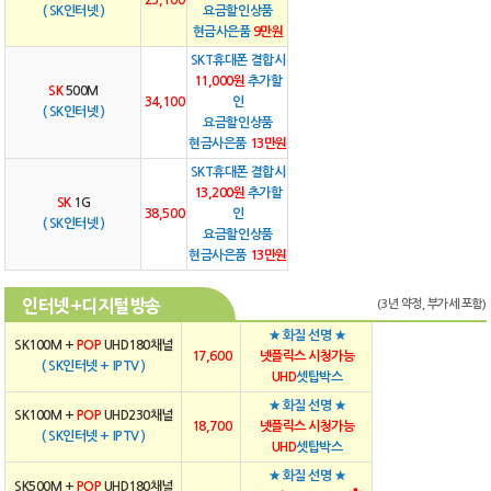
( SK인터넷 )
요금할인상품
현금사은품
9만원
SKT휴대폰 결합시
11,000원
추가할
SK
500M
34,100
인
( SK인터넷 )
요금할인상품
현금사은품
13만원
SKT휴대폰 결합시
13,200원
추가할
SK
1G
38,500
인
( SK인터넷 )
요금할인상품
현금사은품
13만원
인터넷+디지털방송
(3년 약정, 부가세 포함)
★ 화질 선명 ★
SK100M +
POP
UHD180채널
17,600
넷플릭스 시청가능
( SK인터넷 + IPTV )
UHD
셋탑박스
★ 화질 선명 ★
SK100M +
POP
UHD230채널
18,700
넷플릭스 시청가능
( SK인터넷 + IPTV )
UHD
셋탑박스
★ 화질 선명 ★
SK500M +
POP
UHD180채널