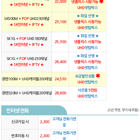
22,000
넷플릭스 시청가능
★ SK인터넷 + IPTV ★
UHD
셋탑박스
★ 화질 선명 ★
SK500M +
POP
UHD230채널
23,100
넷플릭스 시청가능
★ SK인터넷 + IPTV ★
UHD
셋탑박스
★ 화질 선명 ★
SK1G +
POP
UHD180채널
25,300
넷플릭스 시청가능
★ SK인터넷 + IPTV ★
UHD
셋탑박스
★ 화질 선명 ★
SK1G +
POP
UHD230채널
26,400
넷플릭스 시청가능
★ SK인터넷 + IPTV ★
UHD
셋탑박스
요금할인상품
광랜100M + UHD케이블200채널
24,530
UHD
셋탑박스
사은품
5만원
광랜320M + UHD케이블200채널
28,600
UHD
셋탑박스
인터넷전화
(3년 약정, 부가세 포함)
고객님 전화기연
신규가입 시
2,200
결
고객님 전화기연
번호이동 시
2,200
결